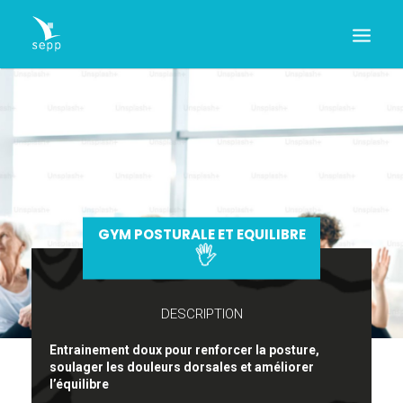
Accueil
Nos cours & activités
L’association
Infos pratiques
GYM POSTURALE ET EQUILIBRE
Le planning des activités
Contact
DESCRIPTION
Recherche
Entrainement doux pour renforcer la posture,
soulager les douleurs dorsales et améliorer
l’équilibre